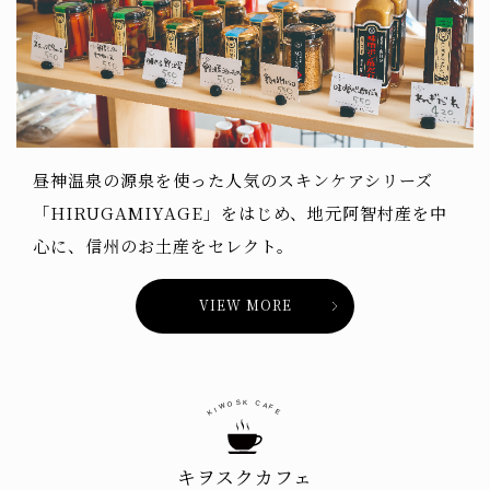
昼神温泉の源泉を使った人気のスキンケアシリーズ
「HIRUGAMIYAGE」をはじめ、地元阿智村産を中
心に、信州のお土産をセレクト。
VIEW MORE
S
K
O
C
W
A
F
I
K
E
キヲスクカフェ