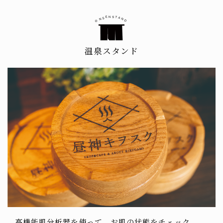
E
S
N
T
A
S
N
N
O
D
温泉スタンド
高機能肌分析器を使って、お肌の状態をチェック。