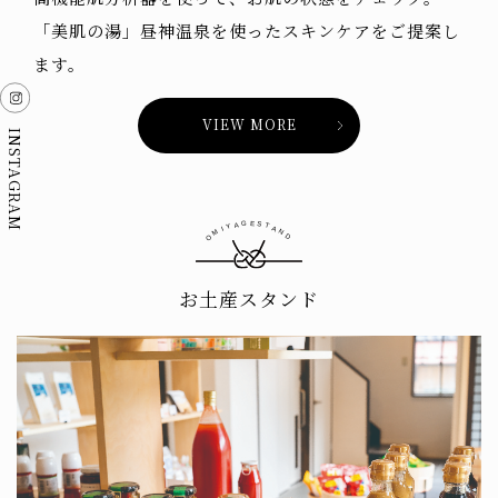
「美肌の湯」昼神温泉を使ったスキンケアをご提案し
ます。
VIEW MORE
INSTAGRAM
E
G
A
S
Y
T
I
A
M
N
O
D
お土産スタンド